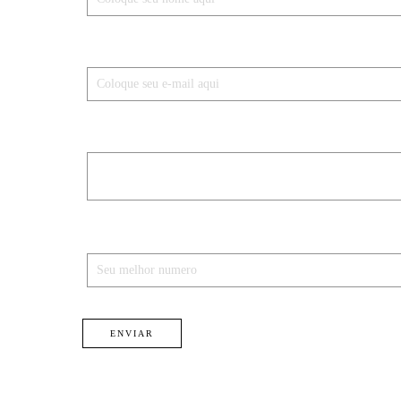
E-mail *
Mensagem *
Celular *
ENVIAR